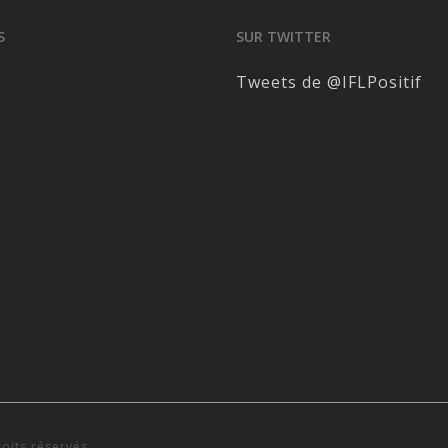
S
SUR TWITTER
Tweets de @IFLPositif
roits réservés.