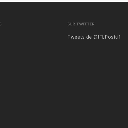
S
SUR TWITTER
Tweets de @IFLPositif