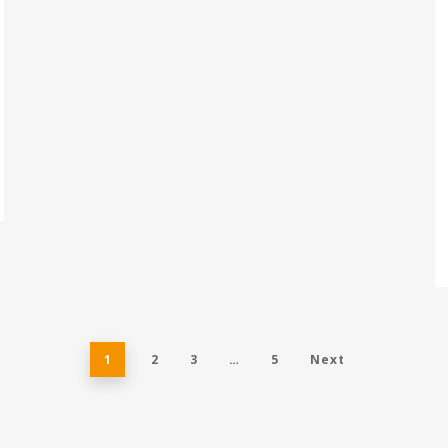
1
2
3
…
5
Next