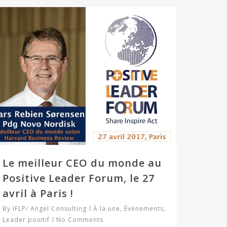
Le meilleur CEO du monde au
Positive Leader Forum, le 27
avril à Paris !
By
IFLP/ Angel Consulting
À la une
,
Événements
,
Leader positif
No Comments