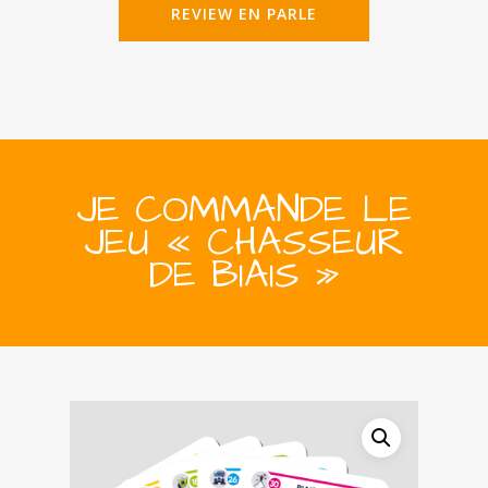
REVIEW EN PARLE
JE COMMANDE LE
JEU « CHASSEUR
DE BIAIS »