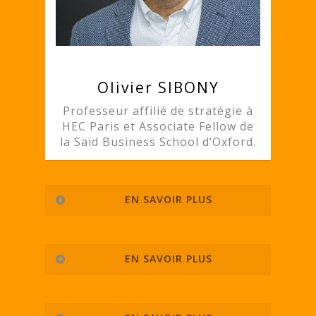
Olivier SIBONY
Professeur affilié de stratégie à
HEC Paris et Associate Fellow de
la Saïd Business School d’Oxford.
EN SAVOIR PLUS
Sa formation clinique et
scientifique a été conduite au CHU
EN SAVOIR PLUS
de Grenoble, à l’Université Pierre
et Marie Curie (Paris), à l’hôpital
Il a fondé l’Institut Français du
de la Salpêtrière (Paris) et au
Leadership Positif, laboratoire
Massachusetts Institute of