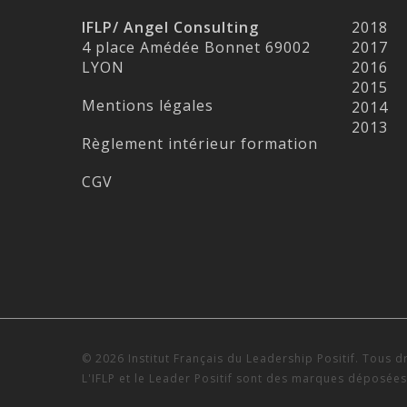
IFLP/ Angel Consulting
2018
4 place Amédée Bonnet 69002
2017
LYON
2016
2015
Mentions légales
2014
2013
Règlement intérieur formation
CGV
© 2026 Institut Français du Leadership Positif. Tous d
L'IFLP et le Leader Positif sont des marques déposées