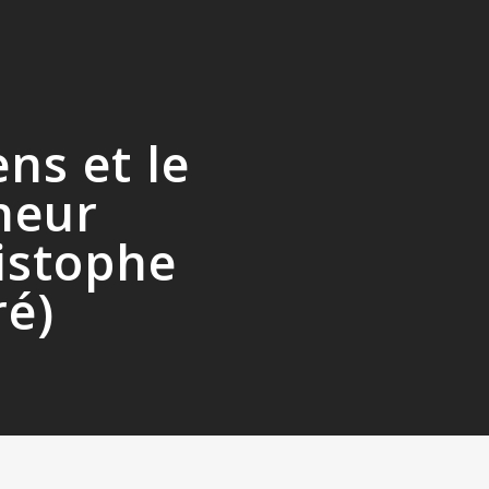
ens et le
heur
istophe
é)