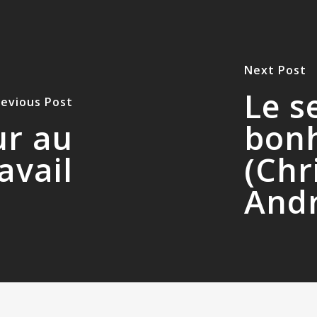
Next Post
Le s
revious Post
ur au
bon
avail
(Chr
Andr