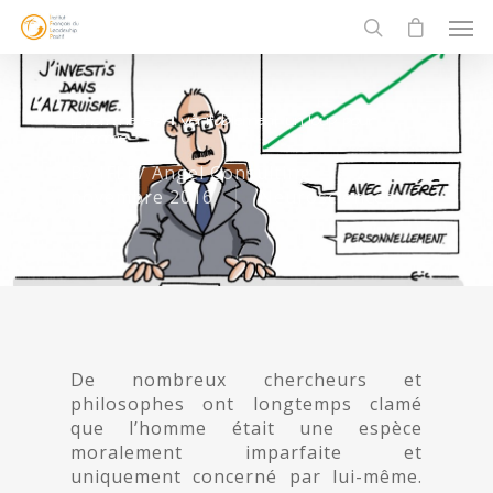
L’homme est-il véritablement un loup pour
l’homme ?
By
IFLP/ Angel Consulting
2
novembre 2016
Neurosciences
De nombreux chercheurs et
philosophes ont longtemps clamé
que l’homme était une espèce
moralement imparfaite et
uniquement concerné par lui-même.