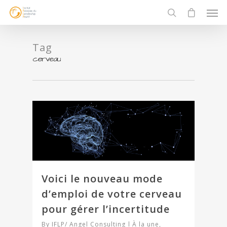
Tag
cerveau
Voici le nouveau mode
d’emploi de votre cerveau
pour gérer l’incertitude
By
IFLP/ Angel Consulting
À la une
,