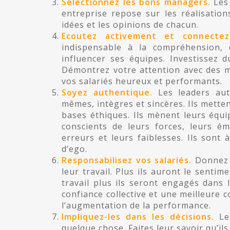
Sélectionnez les bons managers.
Les 
entreprise repose sur les réalisatio
idées et les opinions de chacun.
Ecoutez activement et connectez
indispensable à la compréhension, 
influencer ses équipes. Investissez
Démontrez votre attention avec des mo
vos salariés heureux et performants.
Soyez authentique.
Les leaders aut
mêmes, intègres et sincères. Ils metten
bases éthiques. Ils mènent leurs équip
conscients de leurs forces, leurs ém
erreurs et leurs faiblesses. Ils sont 
d’ego.
Responsabilisez vos salariés.
Donnez l
leur travail. Plus ils auront le sentim
travail plus ils seront engagés dans 
confiance collective et une meilleure 
l’augmentation de la performance.
Impliquez-les dans les décisions.
Les
quelque chose. Faites leur savoir qu’il