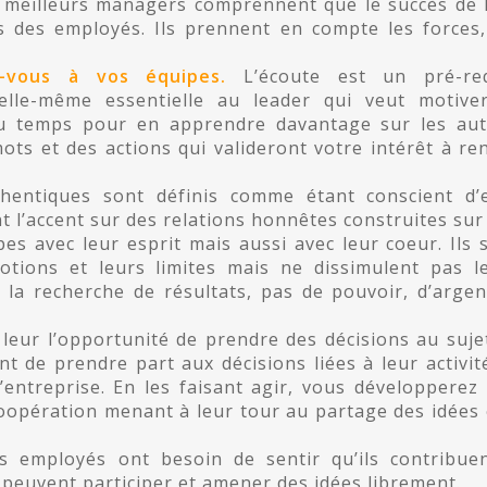
meilleurs managers comprennent que le succès de 
ns des employés. Ils prennent en compte les forces,
-vous à vos équipes.
L’écoute est un pré-req
elle-même essentielle au leader qui veut motive
 du temps pour en apprendre davantage sur les aut
ts et des actions qui valideront votre intérêt à re
hentiques sont définis comme étant conscient d’
t l’accent sur des relations honnêtes construites sur
es avec leur esprit mais aussi avec leur coeur. Ils 
otions et leurs limites mais ne dissimulent pas l
à la recherche de résultats, pas de pouvoir, d’argen
eur l’opportunité de prendre des décisions au suje
ent de prendre part aux décisions liées à leur activit
l’entreprise. En les faisant agir, vous développerez
coopération menant à leur tour au partage des idées 
 employés ont besoin de sentir qu’ils contribue
s peuvent participer et amener des idées librement.