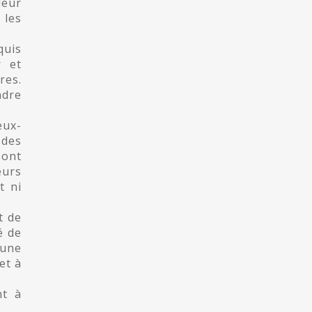
leur
 les
uis
r et
res.
ndre
eux-
 des
sont
eurs
t ni
t de
é de
 une
et à
nt à