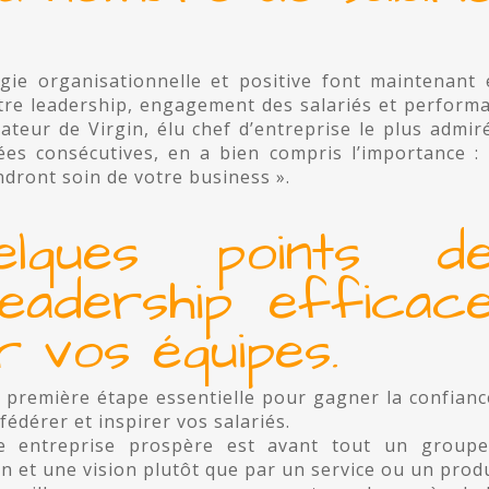
ie organisationnelle et positive font maintenant 
tre leadership, engagement des salariés et perform
dateur de Virgin, élu chef d’entreprise le plus admir
es consécutives, en a bien compris l’importance : 
ndront soin de votre business ».
elques points d
leadership efficac
r vos équipes.
a première étape essentielle pour gagner la confianc
édérer et inspirer vos salariés.
e entreprise prospère est avant tout un group
 et une vision plutôt que par un service ou un produ