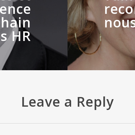
ience
reco
chain
nou
s HR
Leave a Reply