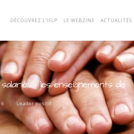
DÉCOUVREZ L’IFLP
LE WEBZINE
ACTUALITÉS
alariés : les enseignements de
16
Leader positif