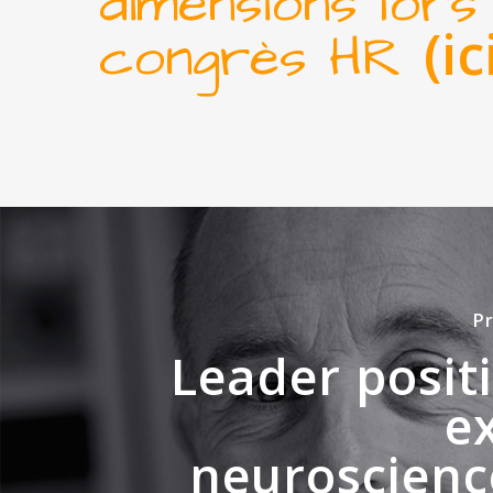
dimensions lors
(
ic
congrès HR
P
Leader positi
e
neuroscienc