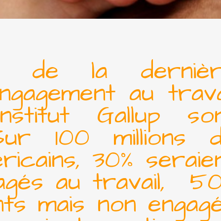
ts de la derniè
engagement au trava
institut
Gallup
son
ur 100 millions 
éricains, 30% seraie
gagés au travail, 5
nts mais non engag