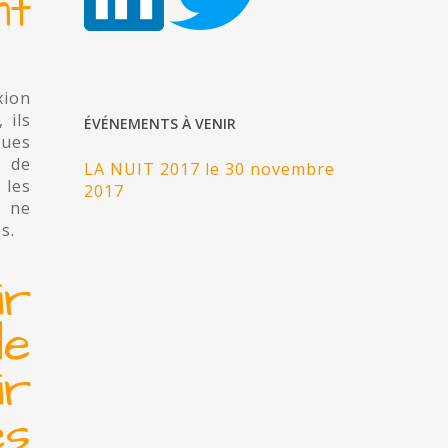
nt
xion
 ils
ÉVÉNEMENTS À VENIR
gues
e de
LA NUIT 2017 le 30 novembre
 les
2017
s ne
s.
ir
de
ir
és