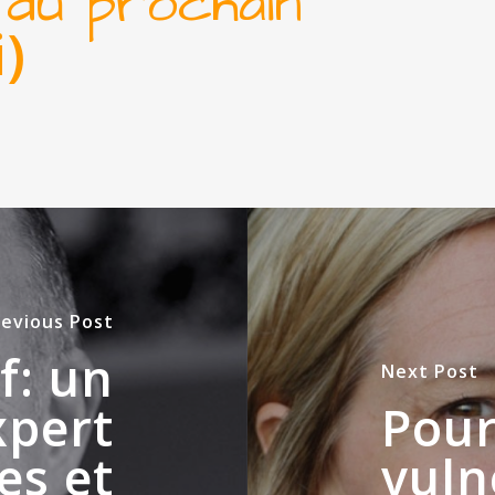
 du prochain
i
)
revious Post
f: un
Next Post
xpert
Pour
es et
vuln