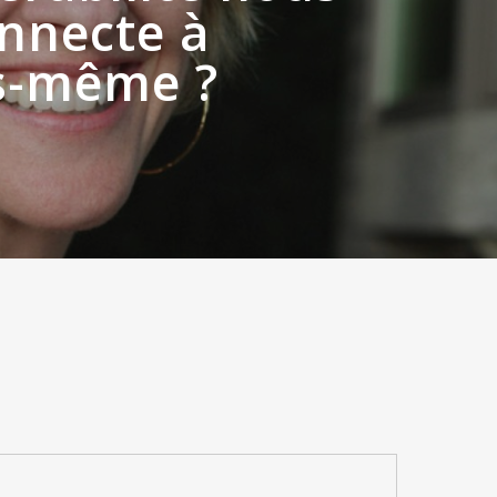
nnecte à
s-même ?