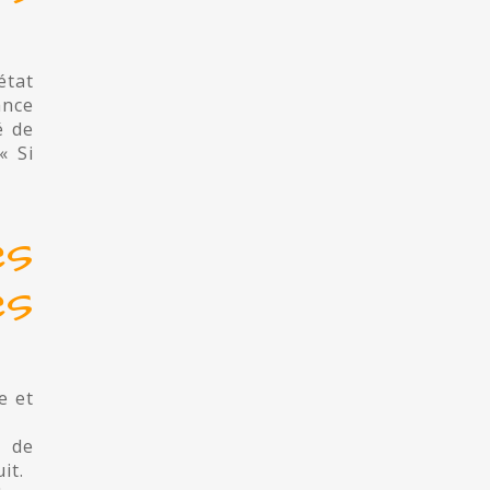
état
ance
é de
« Si
es
es
e et
e de
it.