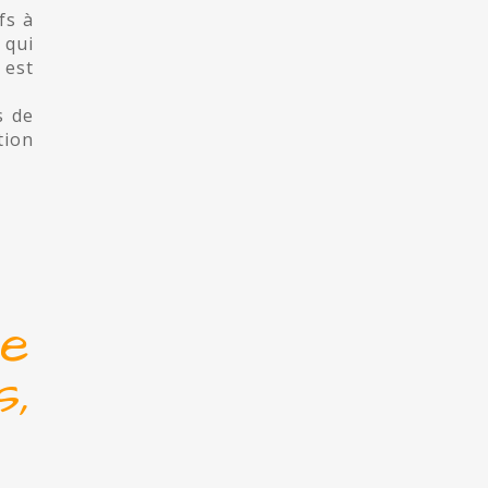
fs à
 qui
 est
s de
tion
le
s,