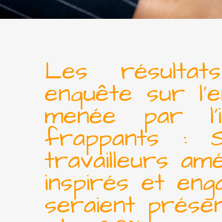
Les résulta
enquête sur l’
menée par l’
frappants : S
travailleurs am
inspirés et en
seraient prése