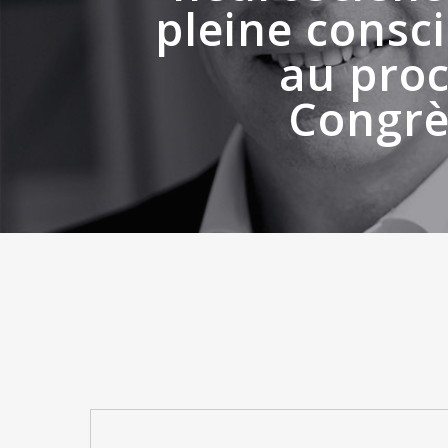
pleine consc
au pro
Congrè