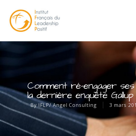
Comment ré-engager ses s
la dernière enquête Gallup
By
IFLP/ Angel Consulting
3 mars 20