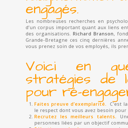
engagés.
Les nombreuses recherches en psycholog
d’un corpus important quant aux liens en
des organisations.
Richard Branson
, fon
Grande-Bretagne ces cinq dernières anné
vous prenez soin de vos employés, ils pre
Voici en qu
stratégies de 
pour ré-engage
Faites preuve d’exemplarité.
C’est l
le respect dont vous avez besoin pour f
Recrutez les meilleurs talents.
Un
personnes liées par un objectif commun