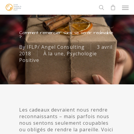
Comment remercier sans se sentir redevable
?
By
IFLP/ Angel Consulting
3 avril
2018
À la une
,
Psychologie
Positive
Les cadeaux devraient nous rendre
reconnaissants – mais parfois nous
nous sentons seulement coupables
ou obligés de rendre la pareille. Voici