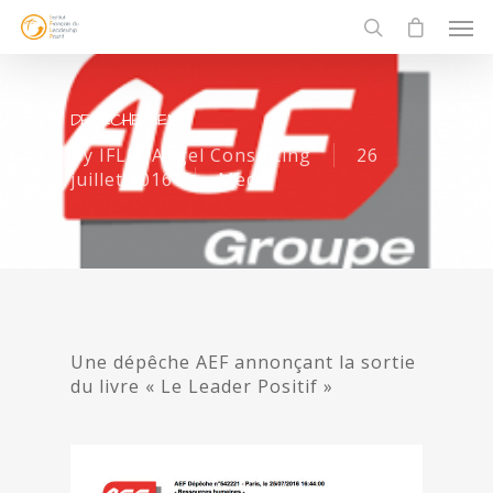
DEPECHE AEF
By
IFLP/ Angel Consulting
26
juillet 2016
Media
Une dépêche AEF annonçant la sortie
du livre « Le Leader Positif »