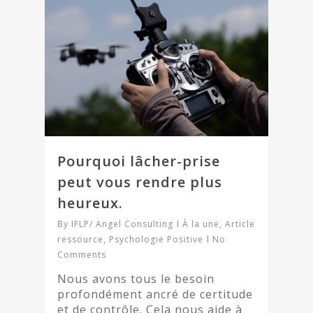
Pourquoi lâcher-prise
peut vous rendre plus
heureux.
By
IFLP/ Angel Consulting
À la une
,
Article
ressource
,
Psychologie Positive
No
Comments
Nous avons tous le besoin
profondément ancré de certitude
et de contrôle. Cela nous aide à