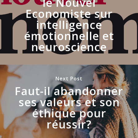
le Nouvel
Economiste sur
intelligence
émotionnelle et
neuroscience
Next Post
Faut-il abandonner
ses valeurs et son
éthique pour
réussir?