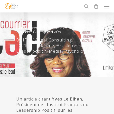
Conséquences du Covid: l’Institut cité dans
Courrier Cadres Mai 2021
By
IFLP/ Angel Consulting
24 mai
2021
À la une
,
Article ressource
,
Leader positif
,
Media
,
Psychologie
Positive
Un article citant
Yves Le Bihan,
Président de l’Institut Français du
Leadership Positif, sur les