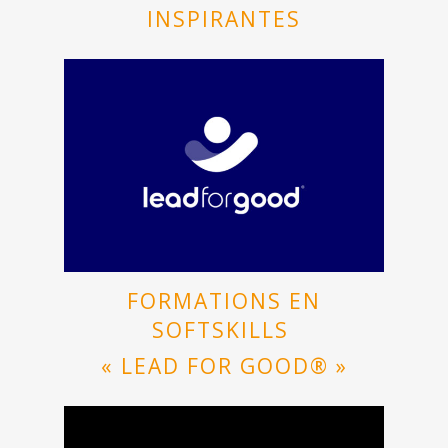
INSPIRANTES
FORMATIONS EN
SOFTSKILLS
«
LEAD FOR GOOD
® »