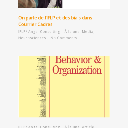
On parle de l’IFLP et des biais dans
Courrier Cadres
IFLP/ Angel Consulting
|
À la une
,
Media
,
Neurosciences
|
No Comments
IFLP/ Angel Consulting
|
À la une
,
Article